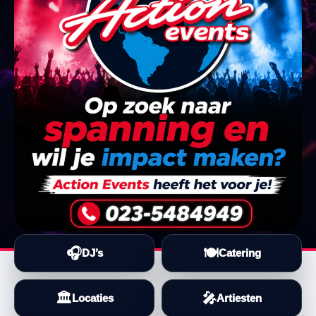
🎧
🍽️
DJ’s
Catering
🏛️
🎤
Locaties
Artiesten