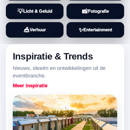
💡
📸
Licht & Geluid
Fotografie
🎪
✨
Verhuur
Entertainment
Inspiratie & Trends
Nieuws, ideeën en ontwikkelingen uit de
eventbranche.
Meer inspiratie