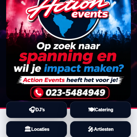
🎧
🍽️
DJ’s
Catering
🏛️
🎤
Locaties
Artiesten