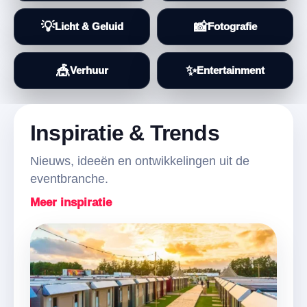
💡
📸
Licht & Geluid
Fotografie
🎪
✨
Verhuur
Entertainment
Inspiratie & Trends
Nieuws, ideeën en ontwikkelingen uit de
eventbranche.
Meer inspiratie