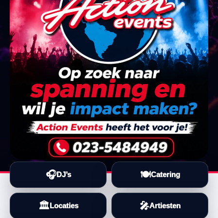
🎧
🍽️
DJ’s
Catering
🏛️
🎤
Locaties
Artiesten