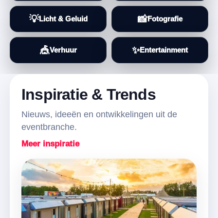
💡
📸
Licht & Geluid
Fotografie
🎪
✨
Verhuur
Entertainment
Inspiratie & Trends
Nieuws, ideeën en ontwikkelingen uit de
eventbranche.
Meer inspiratie