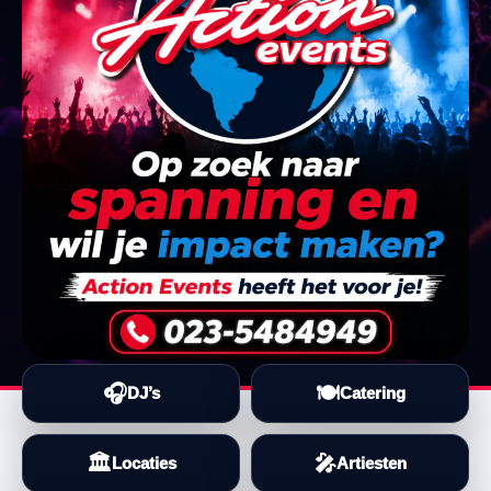
🎧
🍽️
DJ’s
Catering
🏛️
🎤
Locaties
Artiesten