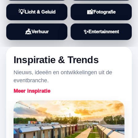
💡
📸
Licht & Geluid
Fotografie
🎪
✨
Verhuur
Entertainment
Inspiratie & Trends
Nieuws, ideeën en ontwikkelingen uit de
eventbranche.
Meer inspiratie