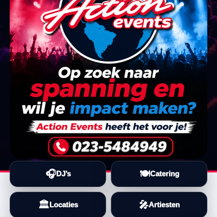
🎧
🍽️
DJ’s
Catering
🏛️
🎤
Locaties
Artiesten