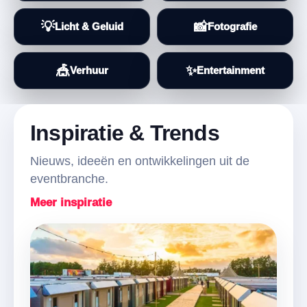
💡
📸
Licht & Geluid
Fotografie
🎪
✨
Verhuur
Entertainment
Inspiratie & Trends
Nieuws, ideeën en ontwikkelingen uit de
eventbranche.
Meer inspiratie