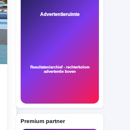
Advertentieruimte
Resultaten/archief - rechterkolom
advertentie boven
Premium partner