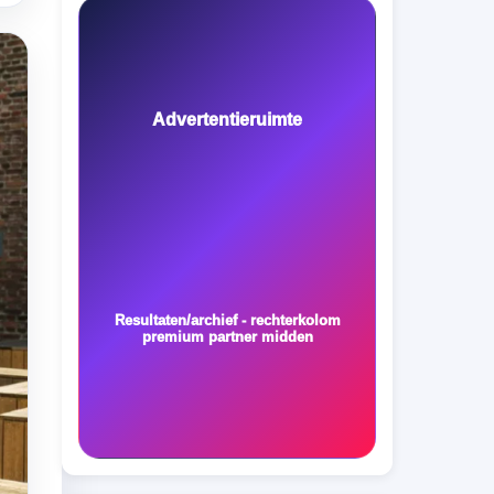
Advertentieruimte
Resultaten/archief - rechterkolom
premium partner midden