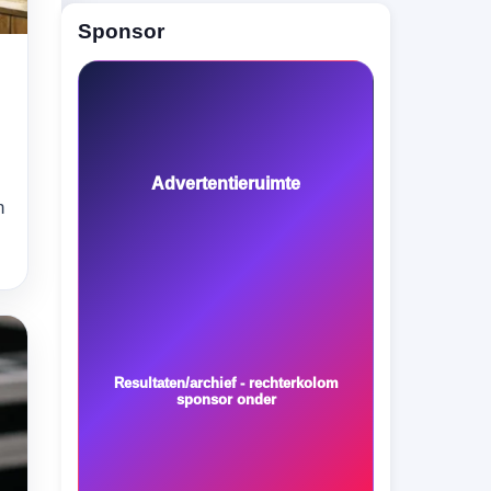
Sponsor
Advertentieruimte
n
Resultaten/archief - rechterkolom
sponsor onder