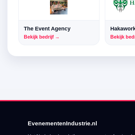
The Event Agency
Hakawork
Bekijk bedrijf →
Bekijk bedr
EvenementenIndustrie.nl