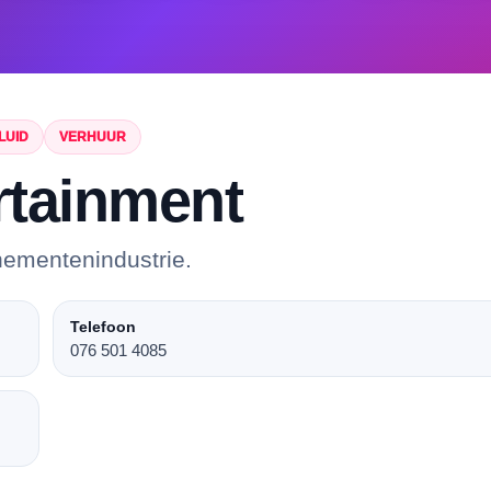
LUID
VERHUUR
rtainment
nementenindustrie.
Telefoon
076 501 4085