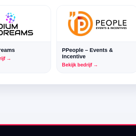
Dreams
PPeople – Events &
Incentive
ijf →
Bekijk bedrijf →