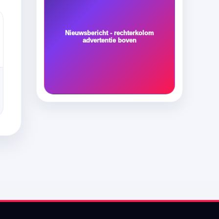
Nieuwsbericht - rechterkolom
advertentie boven