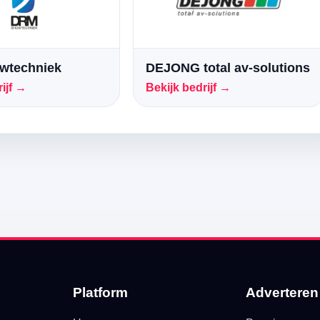
wtechniek
DEJONG total av-solutions
ijf →
Bekijk bedrijf →
Platform
Adverteren