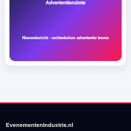
Advertentieruimte
Nieuwsbericht - rechterkolom advertentie boven
EvenementenIndustrie.nl