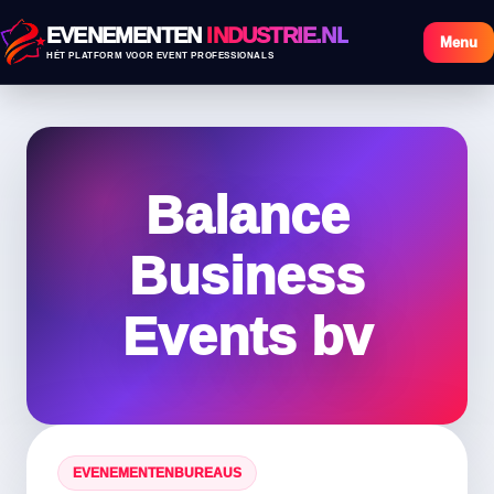
EVENEMENTEN
INDUSTRIE.NL
Menu
HÉT PLATFORM VOOR EVENT PROFESSIONALS
Balance
Business
Events bv
EVENEMENTENBUREAUS