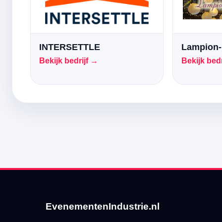
INTERSETTLE
Lampion-
Bekijk bedrijf →
Bekijk bedr
EvenementenIndustrie.nl