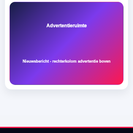
Advertentieruimte
Nieuwsbericht - rechterkolom advertentie boven