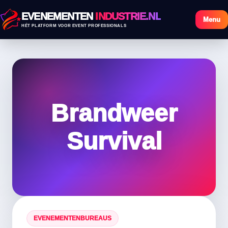
EVENEMENTEN
INDUSTRIE.NL
Menu
HÉT PLATFORM VOOR EVENT PROFESSIONALS
Brandweer
Survival
EVENEMENTENBUREAUS