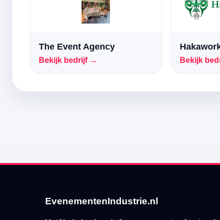
The Event Agency
Hakawork
Bekijk bedrijf →
Bekijk bedr
EvenementenIndustrie.nl