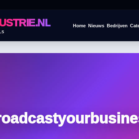
USTRIE.NL
Home
Nieuws
Bedrijven
Cat
LS
roadcastyourbusine