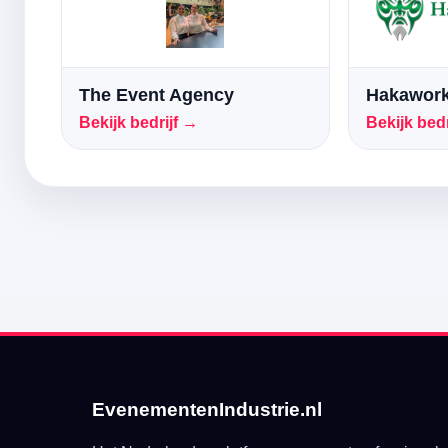
The Event Agency
Hakawork
Bekijk bedrijf →
Bekijk bedr
EvenementenIndustrie.nl