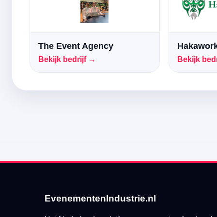
The Event Agency
Hakawork
Bekijk bedrijf →
Bekijk bedr
EvenementenIndustrie.nl