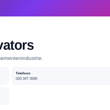
vators
nementenindustrie.
Telefoon
020 347 3580