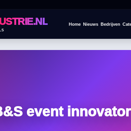
USTRIE.NL
Home
Nieuws
Bedrijven
Cat
LS
&S event innovato