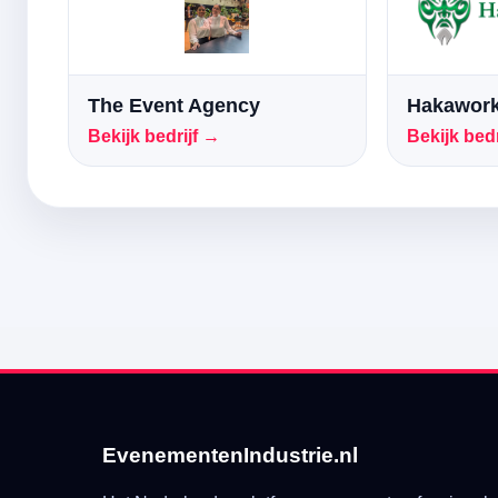
The Event Agency
Hakawork
Bekijk bedrijf →
Bekijk bedr
EvenementenIndustrie.nl