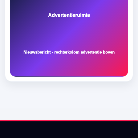
Advertentieruimte
Nieuwsbericht - rechterkolom advertentie boven