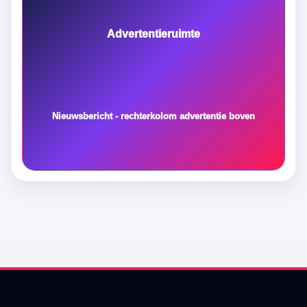
Advertentieruimte
Nieuwsbericht - rechterkolom advertentie boven