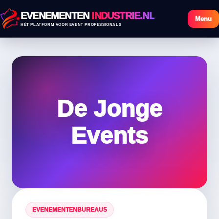
EVENEMENTEN
INDUSTRIE.NL
Menu
HÉT PLATFORM VOOR EVENT PROFESSIONALS
De Jonge
Events
EVENEMENTENBUREAUS