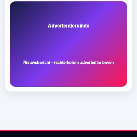
Advertentieruimte
Nieuwsbericht - rechterkolom advertentie boven