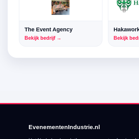
The Event Agency
Hakawork
Bekijk bedrijf →
Bekijk bedr
EvenementenIndustrie.nl