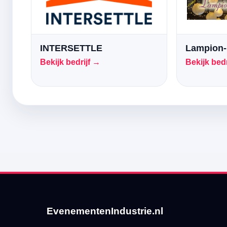
INTERSETTLE
Lampion-
Bekijk bedrijf →
Bekijk bedr
EvenementenIndustrie.nl