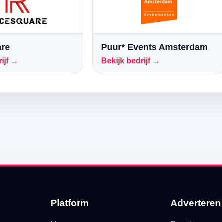
re
Puur* Events Amsterdam
ijf →
Bekijk bedrijf →
Platform
Adverteren