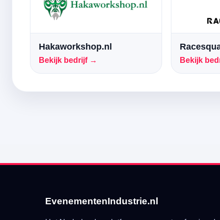
Hakaworkshop.nl
Racesqua
Bekijk bedrijf →
Bekijk bedr
EvenementenIndustrie.nl