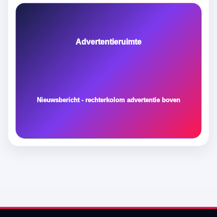
Advertentieruimte
Nieuwsbericht - rechterkolom advertentie boven