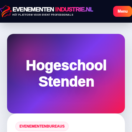
EVENEMENTEN
INDUSTRIE.NL
Menu
HÉT PLATFORM VOOR EVENT PROFESSIONALS
Hogeschool
Stenden
EVENEMENTENBUREAUS