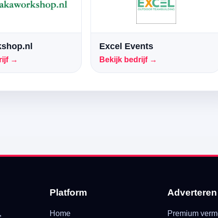
shop.nl
Excel Events
ijf →
Bekijk bedrijf →
Platform
Adverteren
,
Home
Premium verm