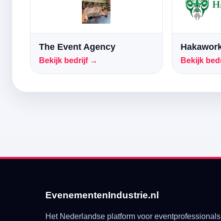
The Event Agency
Hakawork
Bekijk bedrijf →
Bekijk bedr
EvenementenIndustrie.nl
Het Nederlandse platform voor eventprofessionals