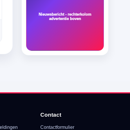
Nieuwsbericht - rechterkolom
advertentie boven
Contact
eldingen
Contactformulier