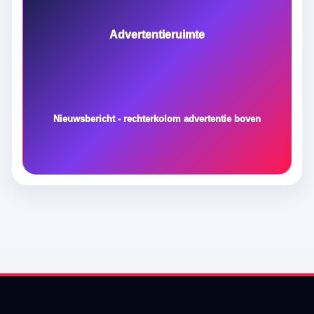
Advertentieruimte
Nieuwsbericht - rechterkolom advertentie boven