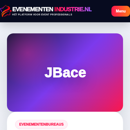
EVENEMENTEN
INDUSTRIE.NL
Menu
HÉT PLATFORM VOOR EVENT PROFESSIONALS
JBace
EVENEMENTENBUREAUS