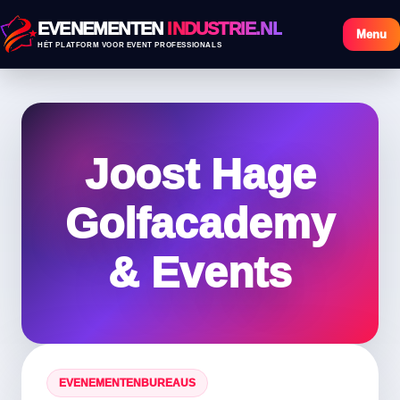
EVENEMENTEN
INDUSTRIE.NL
Menu
HÉT PLATFORM VOOR EVENT PROFESSIONALS
Joost Hage
Golfacademy
& Events
EVENEMENTENBUREAUS