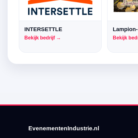
INTERSETTLE
Lampion-
Bekijk bedrijf →
Bekijk bedr
EvenementenIndustrie.nl