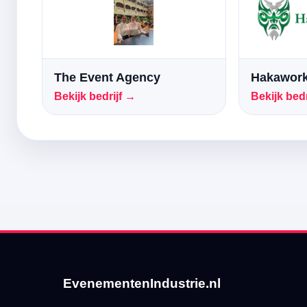
The Event Agency
Hakawork
Bekijk bedrijf →
Bekijk bedr
EvenementenIndustrie.nl