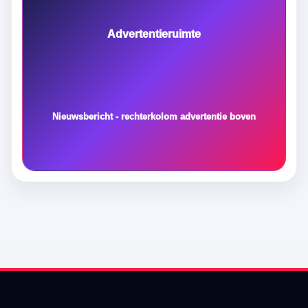
Advertentieruimte
Nieuwsbericht - rechterkolom advertentie boven