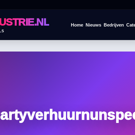
USTRIE.NL
Home
Nieuws
Bedrijven
Cat
LS
artyverhuurnunspe