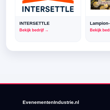
INTERSETTLE
Lampion-
Bekijk bedrijf →
Bekijk bedr
EvenementenIndustrie.nl