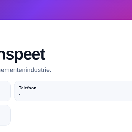
nspeet
nementenindustrie.
Telefoon
-