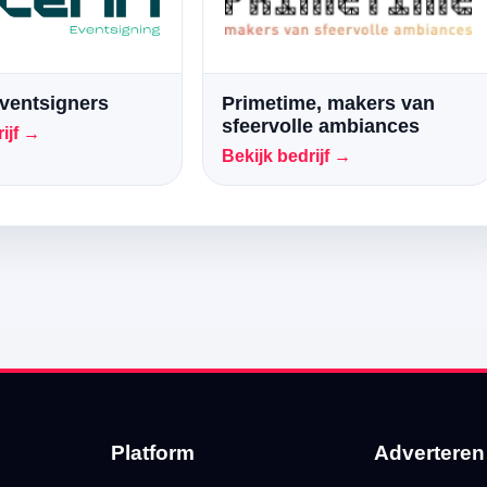
ventsigners
Primetime, makers van
sfeervolle ambiances
ijf →
Bekijk bedrijf →
Platform
Adverteren