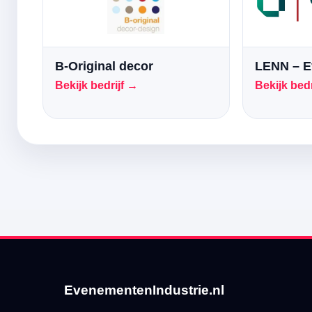
B-Original decor
LENN – E
Bekijk bedrijf →
Bekijk bedr
EvenementenIndustrie.nl