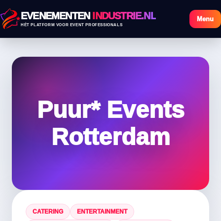
EVENEMENTEN
INDUSTRIE.NL
Menu
HÉT PLATFORM VOOR EVENT PROFESSIONALS
Puur* Events
Rotterdam
CATERING
ENTERTAINMENT