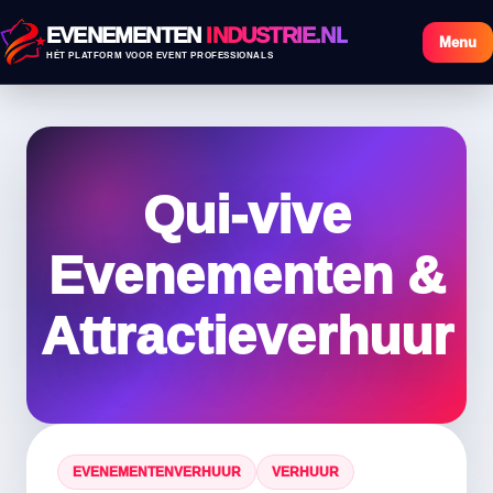
EVENEMENTEN
INDUSTRIE.NL
Menu
HÉT PLATFORM VOOR EVENT PROFESSIONALS
Qui-vive
Evenementen &
Attractieverhuur
EVENEMENTENVERHUUR
VERHUUR