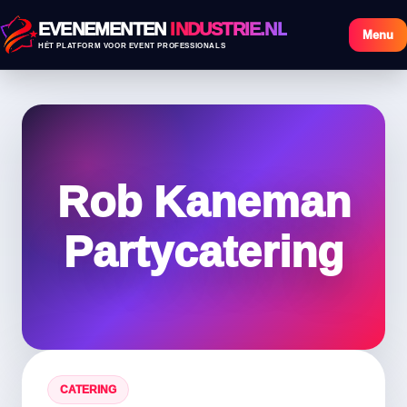
EVENEMENTEN
INDUSTRIE.NL
Menu
HÉT PLATFORM VOOR EVENT PROFESSIONALS
Rob Kaneman
Partycatering
CATERING