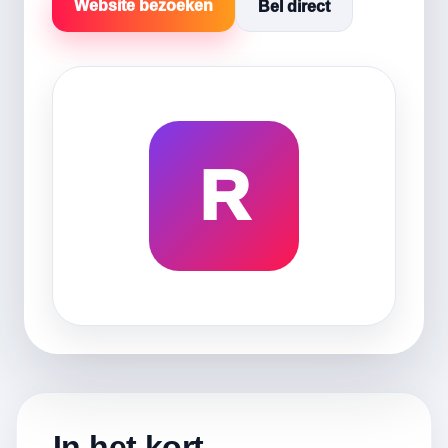
Website bezoeken
Bel direct
R
In het kort