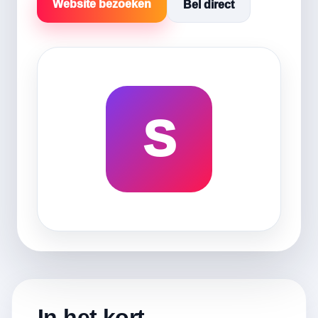
Website bezoeken
Bel direct
S
In het kort