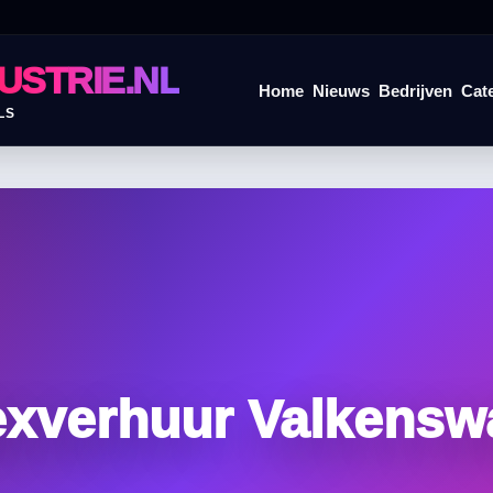
USTRIE.NL
Home
Nieuws
Bedrijven
Cat
LS
exverhuur Valkensw