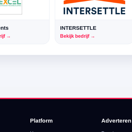
ents
INTERSETTLE
ijf →
Bekijk bedrijf →
Platform
Adverteren