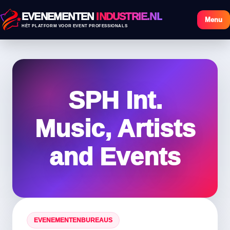
EVENEMENTEN
INDUSTRIE.NL
Menu
HÉT PLATFORM VOOR EVENT PROFESSIONALS
SPH Int.
Music, Artists
and Events
EVENEMENTENBUREAUS