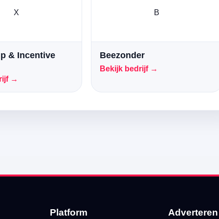
X
B
p & Incentive
Beezonder
Bekijk bedrijf →
ijf →
Platform
Adverteren