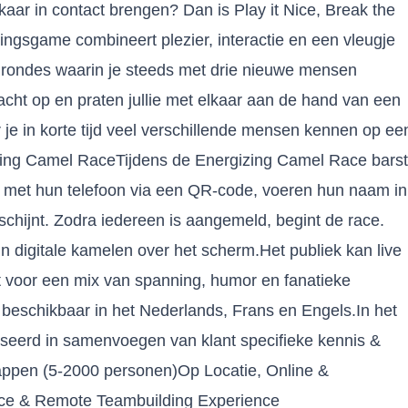
ar in contact brengen? Dan is Play it Nice, Break the
ingsgame combineert plezier, interactie en een vleugje
nde rondes waarin je steeds met drie nieuwe mensen
cht op en praten jullie met elkaar aan de hand van een
r je in korte tijd veel verschillende mensen kennen op ee
izing Camel RaceTijdens de Energizing Camel Race barst
n met hun telefoon via een QR-code, voeren hun naam in
schijnt. Zodra iedereen is aangemeld, begint de race.
 digitale kamelen over het scherm.Het publiek kan live
gt voor een mix van spanning, humor en fanatieke
jn beschikbaar in het Nederlands, Frans en Engels.In het
liseerd in samenvoegen van klant specifieke kennis &
appen (5-2000 personen)Op Locatie, Online &
ce & Remote Teambuilding Experience