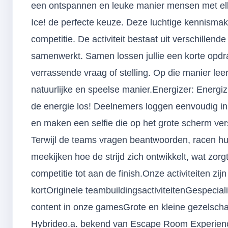
een ontspannen en leuke manier mensen met elka
Ice! de perfecte keuze. Deze luchtige kennismak
competitie. De activiteit bestaat uit verschille
samenwerkt. Samen lossen jullie een korte opdra
verrassende vraag of stelling. Op die manier lee
natuurlijke en speelse manier.Energizer: Energ
de energie los! Deelnemers loggen eenvoudig i
en maken een selfie die op het grote scherm ver
Terwijl de teams vragen beantwoorden, racen hun
meekijken hoe de strijd zich ontwikkelt, wat zor
competitie tot aan de finish.Onze activiteiten zi
kortOriginele teambuildingsactiviteitenGespecia
content in onze gamesGrote en kleine gezelsch
Hybrideo.a. bekend van Escape Room Experien