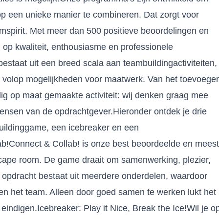
op een unieke manier te combineren. Dat zorgt voor
mspirit. Met meer dan 500 positieve beoordelingen en
op kwaliteit, enthousiasme en professionele
taat uit een breed scala aan teambuildingactiviteiten,
e volop mogelijkheden voor maatwerk. Van het toevoege
dig op maat gemaakte activiteit: wij denken graag mee
 wensen van de opdrachtgever.Hieronder ontdek je drie
uildinggame, een icebreaker en een
lab!Connect & Collab! is onze best beoordeelde en meest
cape room. De game draait om samenwerking, plezier,
e opdracht bestaat uit meerdere onderdelen, waardoor
nen het team. Alleen door goed samen te werken lukt het
indigen.Icebreaker: Play it Nice, Break the Ice!Wil je o