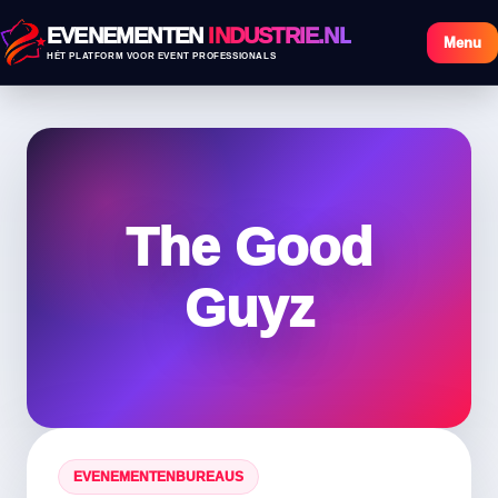
EVENEMENTEN
INDUSTRIE.NL
Menu
HÉT PLATFORM VOOR EVENT PROFESSIONALS
The Good
Guyz
EVENEMENTENBUREAUS