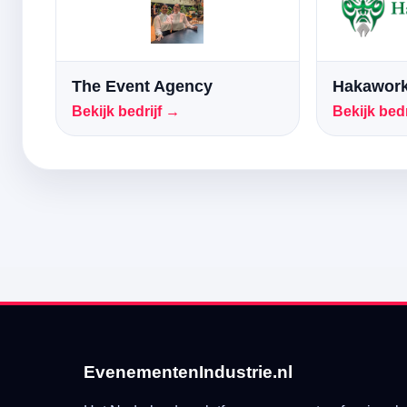
The Event Agency
Hakawork
Bekijk bedrijf →
Bekijk bedr
EvenementenIndustrie.nl