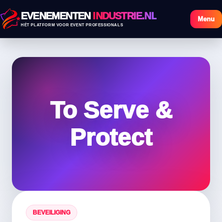
EVENEMENTEN
INDUSTRIE.NL
Menu
HÉT PLATFORM VOOR EVENT PROFESSIONALS
To Serve &
Protect
BEVEILIGING