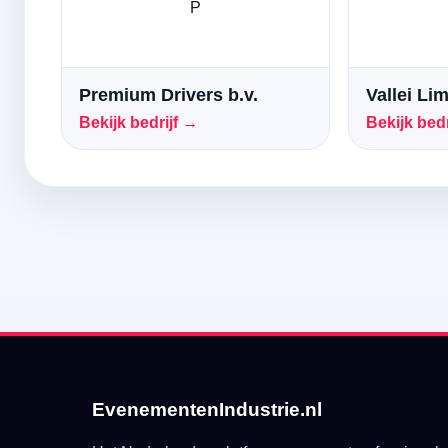
P
Premium Drivers b.v.
Vallei Li
Bekijk bedrijf →
Bekijk bedr
EvenementenIndustrie.nl