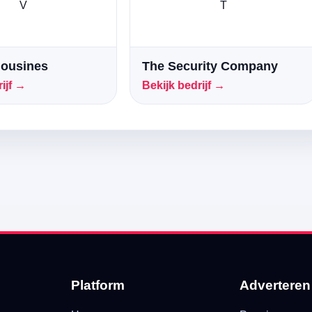
V
T
mousines
The Security Company
ijf →
Bekijk bedrijf →
Platform
Adverteren