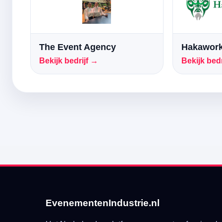
The Event Agency
Hakawork
Bekijk bedrijf →
Bekijk bedr
EvenementenIndustrie.nl