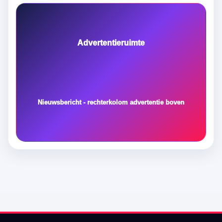
Advertentieruimte
Nieuwsbericht - rechterkolom advertentie boven