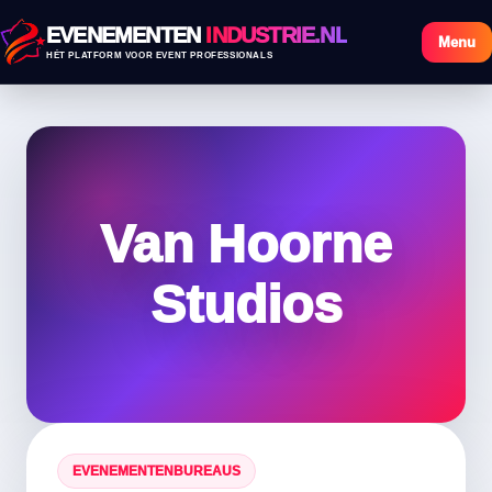
EVENEMENTEN
INDUSTRIE.NL
Menu
HÉT PLATFORM VOOR EVENT PROFESSIONALS
Van Hoorne
Studios
EVENEMENTENBUREAUS