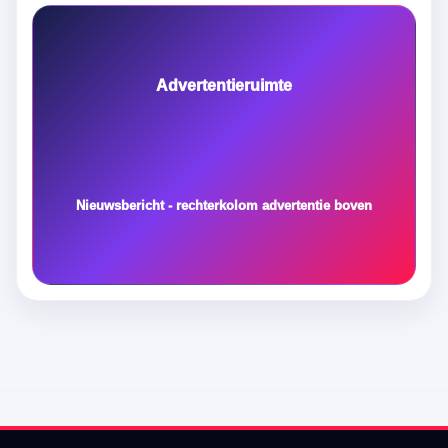
Advertentieruimte
Nieuwsbericht - rechterkolom advertentie boven