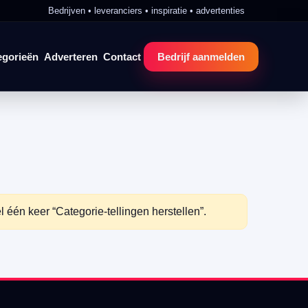
Bedrijven • leveranciers • inspiratie • advertenties
egorieën
Adverteren
Contact
Bedrijf aanmelden
één keer “Categorie-tellingen herstellen”.