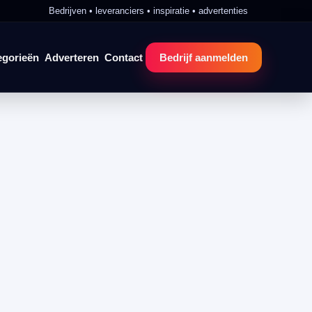
Bedrijven • leveranciers • inspiratie • advertenties
egorieën
Adverteren
Contact
Bedrijf aanmelden